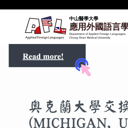
跳
到
主
中山醫學大學
應用外國語言
要
內
Department of Applied Foreign Languages,
Chung Shan Medical University
容
區